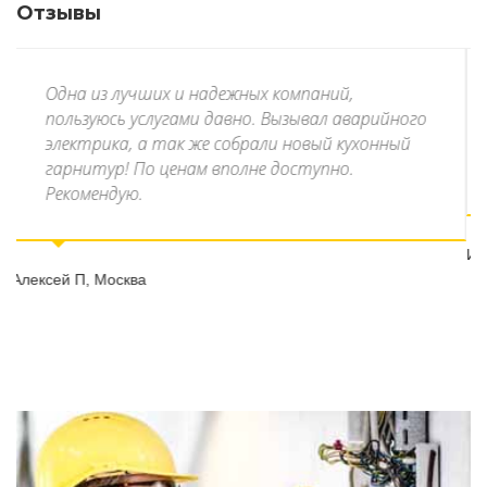
Отзывы
Вызвал мастера для установки и подключени
йного
варочной панели электрической. Электрик
ный
приехал быстро. Демонтировал старую и
подключил новую. Доволен.
Игорь М,
Москва.